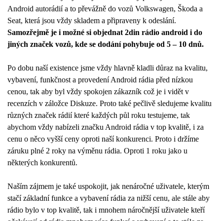
Android autorádií a to převážně do vozů Volkswagen, Škoda a
Seat, která jsou vždy skladem a připraveny k odeslání.
Samozřejmě je i možné si objednat 2din rádio android i do
jiných značek vozů, kde se dodání pohybuje od 5 – 10 dnů.
Po dobu naší existence jsme vždy hlavně kladli důraz na kvalitu,
vybavení, funkčnost a provedení Android rádia před nízkou
cenou, tak aby byl vždy spokojen zákazník což je i vidět v
recenzích v záložce Diskuze. Proto také pečlivě sledujeme kvalitu
různých značek rádií které každých půl roku testujeme, tak
abychom vždy nabízeli značku Android rádia v top kvalitě, i za
cenu o něco vyšší ceny oproti naší konkurenci. Proto i držíme
záruku plné 2 roky na výměnu rádia. Oproti 1 roku jako u
některých konkurentů.
Naším zájmem je také uspokojit, jak nenáročné uživatele, kterým
stačí základní funkce a vybavení rádia za nižší cenu, ale stále aby
rádio bylo v top kvalitě, tak i mnohem náročnější uživatele kteří