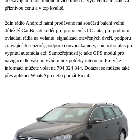
očekávají od rádia mnohem více funkcí a vybavení a to stále za
příznivou cenu a v top kvalitě.
2din rádio Android námi prodávané má součástí balení velmi
důležitý CanBus dekodér pro propojení s PC auta, pro podporu
ovládání rádia na volantu, signalizaci otevřených dveří, podporu
couvajících senzorů, podporu couvací kamery, spínacího plus pro
vypnutí autorádia atd. Samozřejmostí je také GPS modul pro
navigace dle vašeho výběru bez potřeby internetu. Pro více
informací můžete volat na 704 324 844. Dotázat se můžete také
přes aplikaci WhatsApp nebo použít Email.