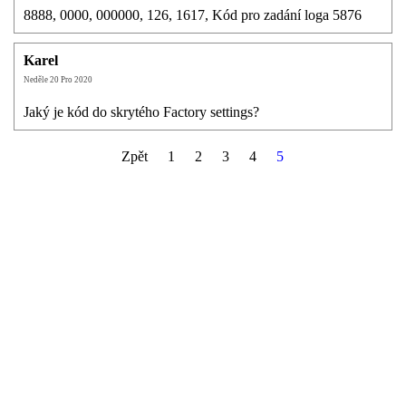
8888, 0000, 000000, 126, 1617, Kód pro zadání loga 5876
Zpráva:*
Karel
Neděle 20 Pro 2020
Jaký je kód do skrytého Factory settings?
Zpět
1
2
3
4
5
Kontrolní slovo: