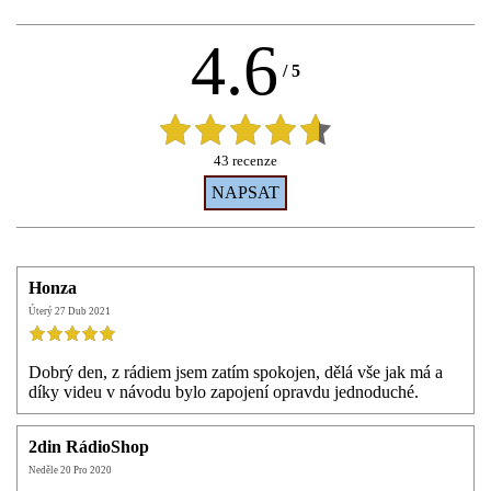
4.6
/
5
43 recenze
Jméno:*
Honza
Úterý 27 Dub 2021
Internetová stránka:
Dobrý den, z rádiem jsem zatím spokojen, dělá vše jak má a
díky videu v návodu bylo zapojení opravdu jednoduché.
E-mail:*
2din RádioShop
Neděle 20 Pro 2020
Hlasování:*